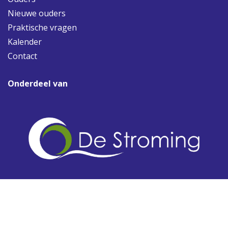
Nieuwe ouders
Praktische vragen
Kalender
Contact
Onderdeel van
© 2026 De Parel
Een
Schoolwebsite
van ParnasSys
Privacybeleid