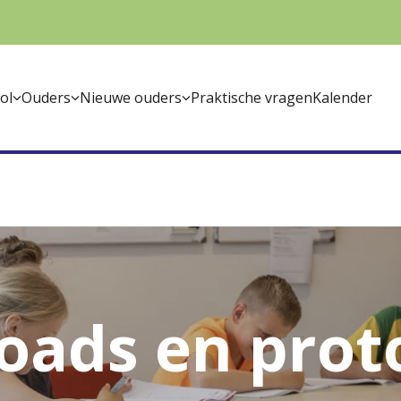
ol
Ouders
Nieuwe ouders
Praktische vragen
Kalender
ads en prot